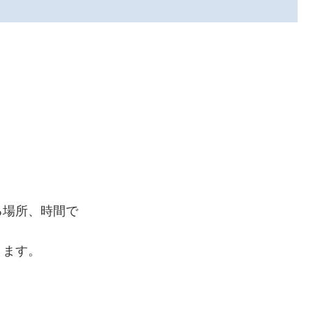
る場所、時間で
きます。