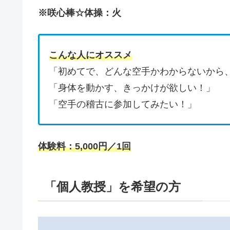
※咲心棒☆体操：火
こんな人にオススメ
「初めてで、どんな空手かわからないから
「身体を動かす、きっかけが欲しい！」
「空手の稽古に参加してみたい！」
体験料：5,000円／1回
「個人教授」を希望の方