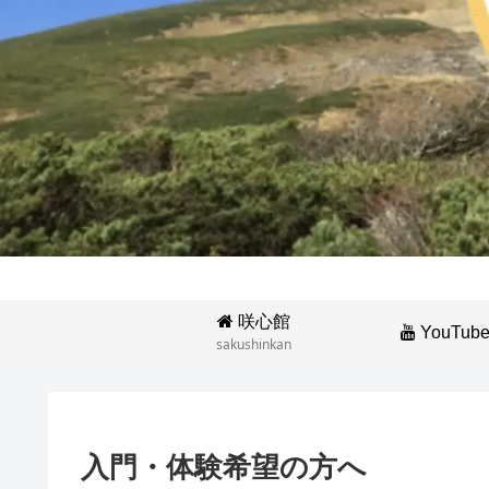
咲心館
YouTub
sakushinkan
入門・体験希望の方へ