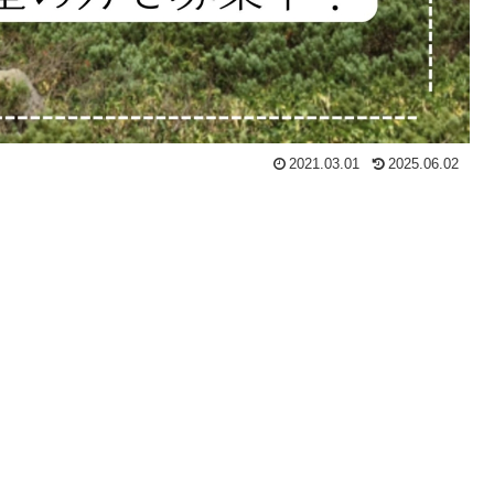
2021.03.01
2025.06.02