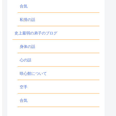
合気
私情の話
史上最弱の弟子のブログ
身体の話
心の話
咲心館について
空手
合気