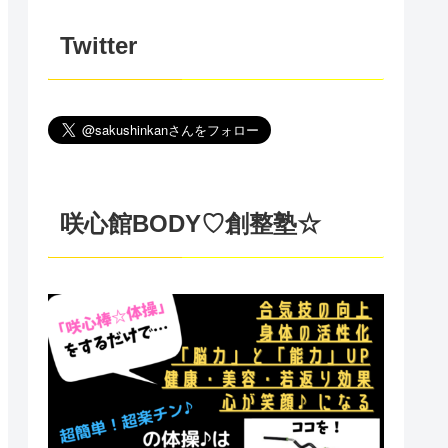
Twitter
咲心館BODY♡創整塾☆