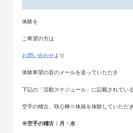
体験を
ご希望の方は
お問い合わせ
より
体験希望の旨のメールを送っていただき
下記の「活動スケジュール」に記載されてい
空手の稽古、咲心棒☆体操を体験していただ
※空手の稽古：月・水