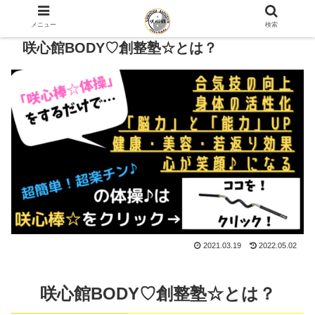
メニュー
検索
咲心館BODY♡創整塾☆とは？
2021.03.19
2022.05.02
咲心館BODY♡創整塾☆とは？