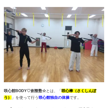
咲心館BODY♡創整塾☆
とは、「
咲心棒（さくしんぼ
う）
」を使って行う
咲心館独自の体操
です。