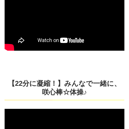
【22分に凝縮！】みんなで一緒に、
咲心棒☆体操♪