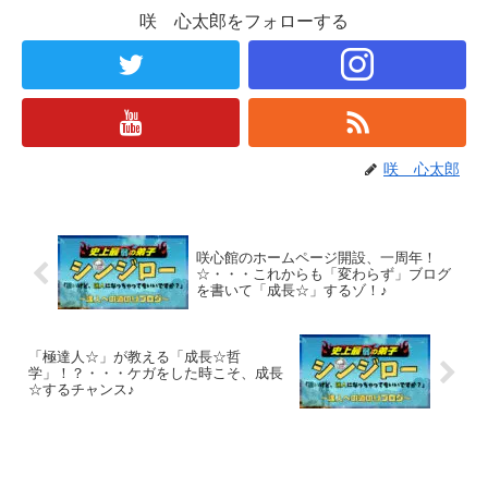
咲 心太郎をフォローする
咲 心太郎
咲心館のホームページ開設、一周年！
☆・・・これからも「変わらず」ブログ
を書いて「成長☆」するゾ！♪
「極達人☆」が教える「成長☆哲
学」！？・・・ケガをした時こそ、成長
☆するチャンス♪