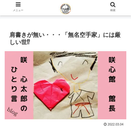
ホーム
咲心館 館長 咲 心太郎のひとり言 blog
メニュー
検索
肩書きが無い・・・「無名空手家」には厳
しい世⁉
2022.03.04