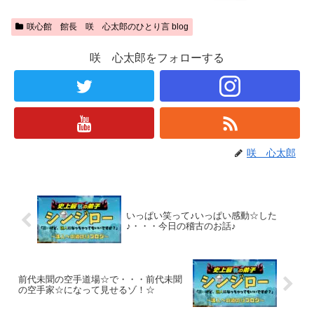
咲心館 館長 咲 心太郎のひとり言 blog
咲 心太郎をフォローする
咲 心太郎
いっぱい笑って♪いっぱい感動☆した
♪・・・今日の稽古のお話♪
前代未聞の空手道場☆で・・・前代未聞
の空手家☆になって見せるゾ！☆