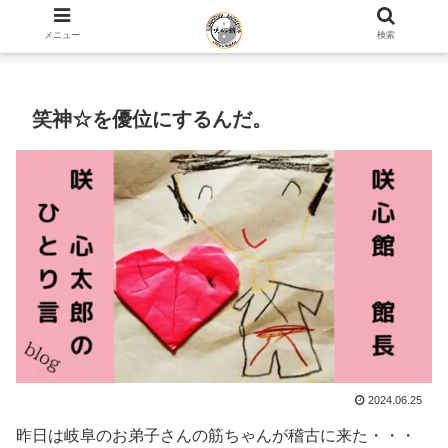
ホーム
咲心館 館長 咲 心太郎のひとり言 blog
メニュー
検索
笑神☆を優位にするんだ。
2024.06.25
昨日は岐阜のお弟子さんの筋ちゃんが稽古に来た・・・