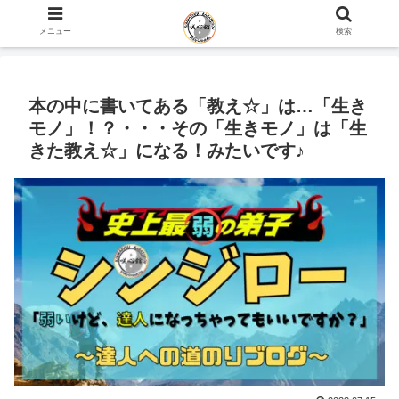
ホーム
史上最弱の弟子のブログ
心の話
メニュー
検索
本の中に書いてある「教え☆」は…「生き
モノ」！？・・・その「生きモノ」は「生
きた教え☆」になる！みたいです♪