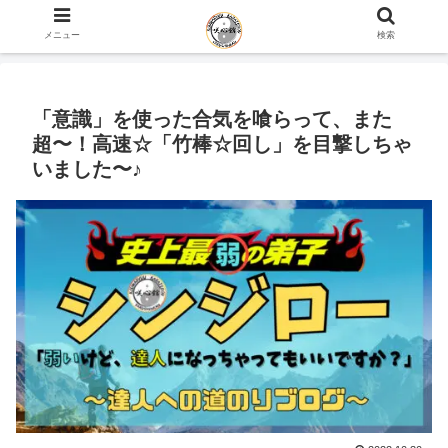
ホーム
史上最弱の弟子のブログ
メニュー
検索
「意識」を使った合気を喰らって、また
超〜！高速☆「竹棒☆回し」を目撃しちゃ
いました〜♪