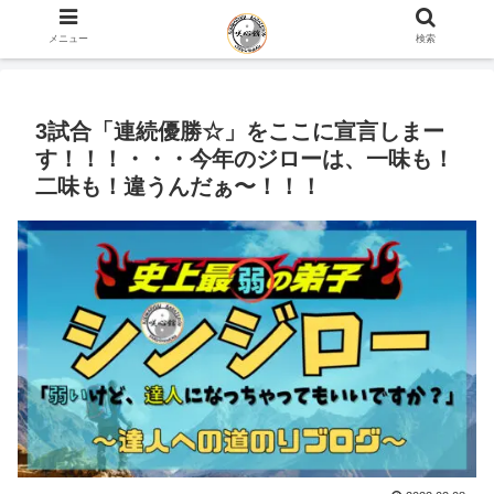
ホーム
史上最弱の弟子のブログ
咲心館について
メニュー
検索
3試合「連続優勝☆」をここに宣言しまー
す！！！・・・今年のジローは、一味も！
二味も！違うんだぁ〜！！！