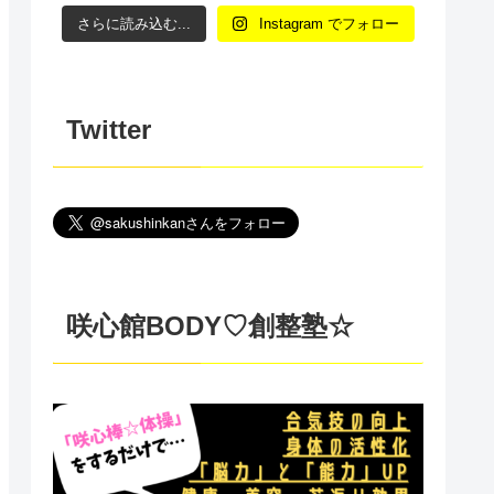
さらに読み込む...
Instagram でフォロー
Twitter
咲心館BODY♡創整塾☆