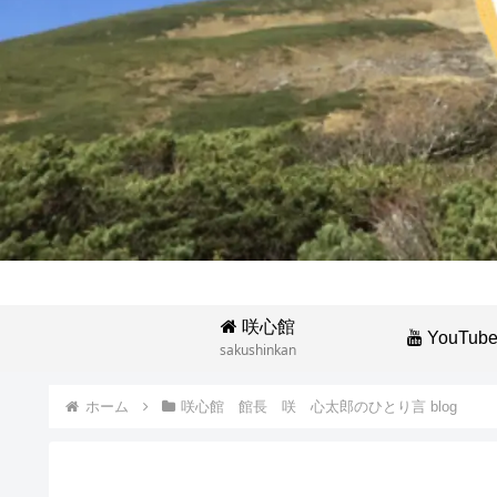
咲心館
YouTub
sakushinkan
ホーム
咲心館 館長 咲 心太郎のひとり言 blog