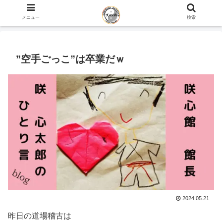
ホーム
咲心館 館長 咲 心太郎のひとり言 blog
メニュー
検索
”空手ごっこ”は卒業だｗ
2024.05.21
昨日の道場稽古は