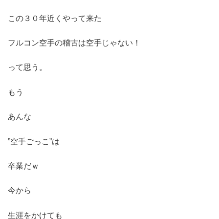
この３０年近くやって来た
フルコン空手の稽古は空手じゃない！
って思う。
もう
あんな
”空手ごっこ”は
卒業だｗ
今から
生涯をかけても