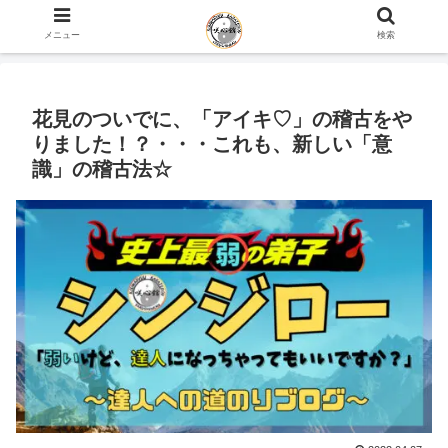
ホーム
史上最弱の弟子のブログ
心の話
メニュー
検索
花見のついでに、「アイキ♡」の稽古をや
りました！？・・・これも、新しい「意
識」の稽古法☆