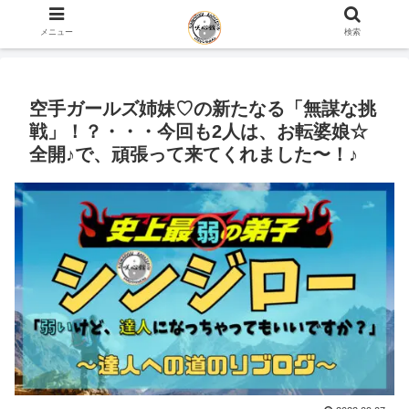
ホーム
YouTube
メニュー
検索
空手ガールズ姉妹♡の新たなる「無謀な挑
戦」！？・・・今回も2人は、お転婆娘☆
全開♪で、頑張って来てくれました〜！♪