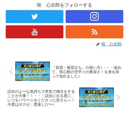
咲 心次郎をフォローする
咲 心次郎
「前屈・後屈立ち」の使い方♪・・・改め
て、咲心館の空手☆の奥深さ！を身を持
って知れました♪
試合のよーな気持ちで本気で稽古をする
ことが大事！！・・・試合に出る度に、
いつもパワー☆をくださった皆さんへ！
今度はボクが、恩返しだ〜♪