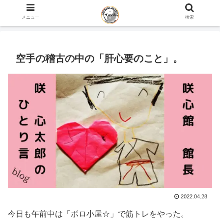
ホーム
咲心館 館長 咲 心太郎のひとり言 blog
メニュー
検索
空手の稽古の中の「肝心要のこと」。
2022.04.28
今日も午前中は「ボロ小屋☆」で筋トレをやった。