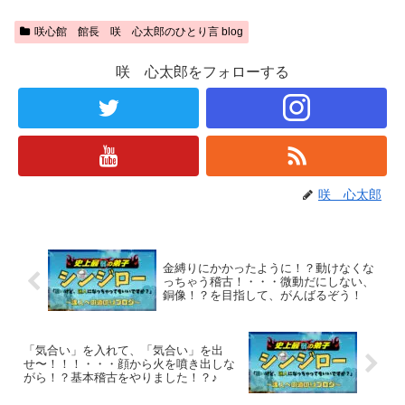
咲心館 館長 咲 心太郎のひとり言 blog
咲 心太郎をフォローする
咲 心太郎
金縛りにかかったように！？動けなくな
っちゃう稽古！・・・微動だにしない、
銅像！？を目指して、がんばるぞう！
「気合い」を入れて、「気合い」を出
せ〜！！！・・・顔から火を噴き出しな
がら！？基本稽古をやりました！？♪