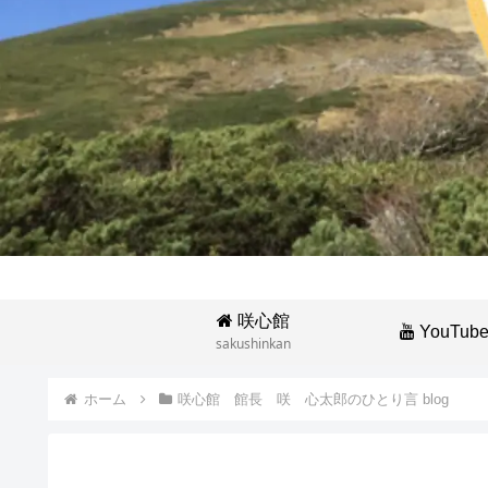
咲心館
YouTub
sakushinkan
ホーム
咲心館 館長 咲 心太郎のひとり言 blog