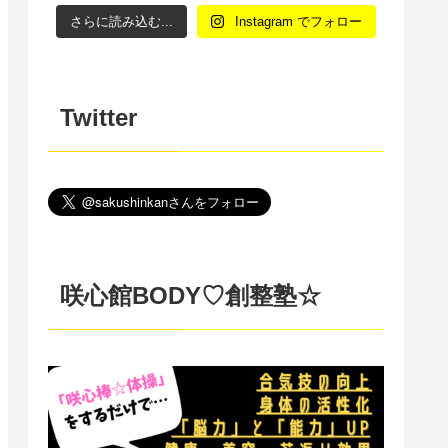
さらに読み込む...
Instagram でフォロー
Twitter
咲心館BODY♡創整塾☆