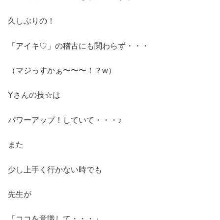
久しぶりの！
「アイキ♡」の稽古にも関わらず・・・
（マジっすかぁ〜〜〜！？w）
Yさんの技☆は
パワーアップ！していて・・・♪
また
少し上手く行かない時でも
先生が
「ココを意識して・・・」