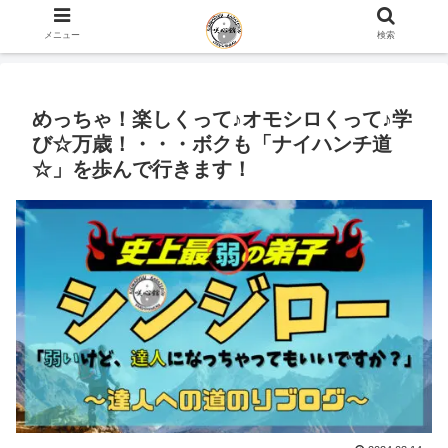
ホーム
史上最弱の弟子のブログ
咲心館について
メニュー
検索
めっちゃ！楽しくって♪オモシロくって♪学
び☆万歳！・・・ボクも「ナイハンチ道
☆」を歩んで行きます！