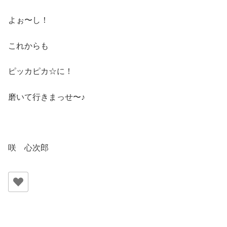
よぉ〜し！
これからも
ピッカピカ☆に！
磨いて行きまっせ〜♪
咲 心次郎