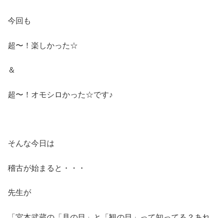
今回も
超〜！楽しかった☆
＆
超〜！オモシロかった☆です♪
そんな今日は
稽古が始まると・・・
先生が
「宮本武蔵の「見の目」と「観の目」って知ってる？あれ