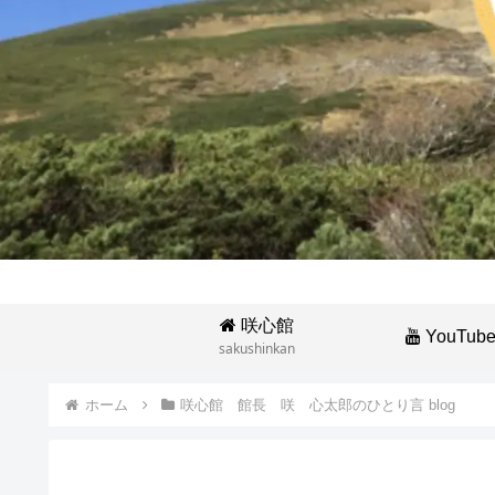
咲心館
YouTub
sakushinkan
ホーム
咲心館 館長 咲 心太郎のひとり言 blog