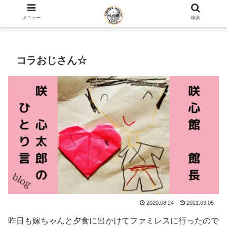
ホーム
咲心館 館長 咲 心太郎のひとり言 blog
メニュー
検索
コラおじさん☆
2020.08.24
2021.03.05
昨日も嫁ちゃんと夕食に出かけてファミレスに行ったので