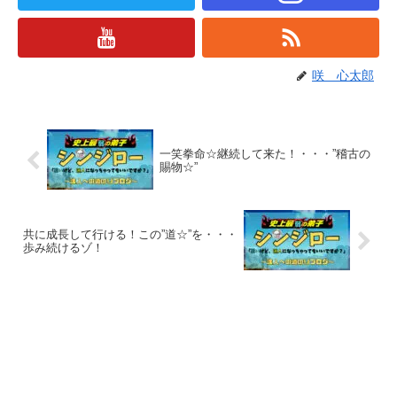
咲 心太郎
一笑拳命☆継続して来た！・・・”稽古の
賜物☆”
共に成長して行ける！この”道☆”を・・・
歩み続けるゾ！