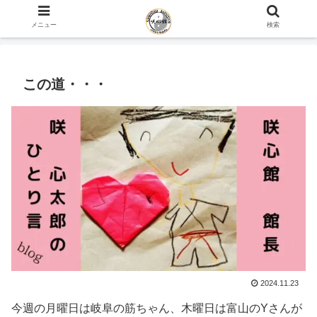
ホーム
咲心館 館長 咲 心太郎のひとり言 blog
メニュー
検索
この道・・・
2024.11.23
今週の月曜日は岐阜の筋ちゃん、木曜日は富山のYさんが