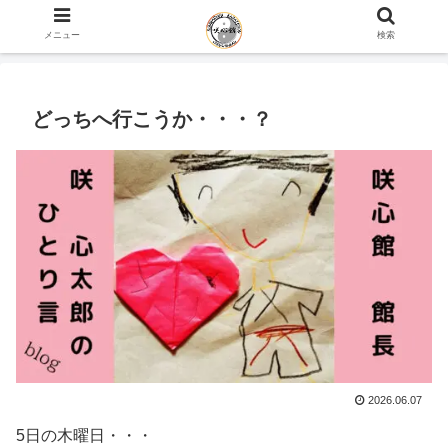
ホーム
咲心館 館長 咲 心太郎のひとり言 blog
メニュー
検索
どっちへ行こうか・・・？
2026.06.07
5日の木曜日・・・