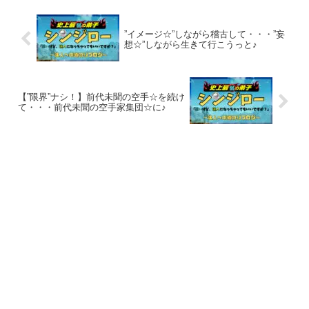
”イメージ☆”しながら稽古して・・・”妄
想☆”しながら生きて行こうっと♪
【”限界”ナシ！】前代未聞の空手☆を続け
て・・・前代未聞の空手家集団☆に♪