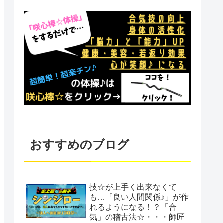
おすすめのブログ
技☆が上手く出来なくて
も…「良い人間関係♪」が作
れるようになる！？「合
気」の稽古法☆・・・師匠