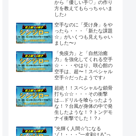
から「優しい手♡」の作り
方を教えてもらっちゃいま
した♪
空手なのに「受け身」をや
ったら・・・「新たな課題
☆」がいくつも見えちゃい
ました〜♪
「免疫力」と「自然治癒
力」を強化してくれる空手
☆・・・やはり、咲心館の
空手は、超〜！スペシャル
空手☆だったようです♪
超絶！！スペシャルな鎖骨
打ち☆☆・・・その衝撃
は…ドリルを喰らったよう
な！？台風が身体の中で発
生したような！？トンデモ
ナイ衝撃でした！？♪
”光輝く人間☆”になる
ゾ！・・・”一皮剥ける”っ