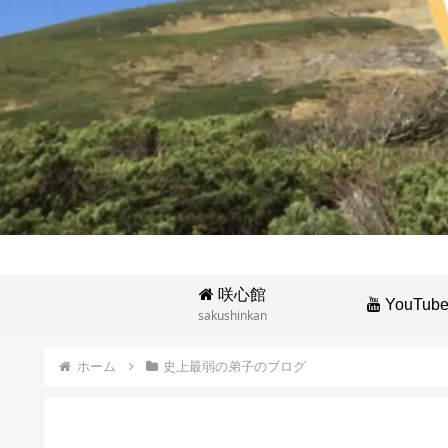
咲心館
YouTub
sakushinkan
ホーム
史上最弱の弟子のブログ