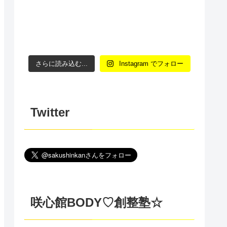
さらに読み込む...
Instagram でフォロー
Twitter
咲心館BODY♡創整塾☆