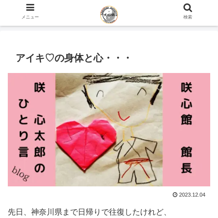
ホーム
咲心館 館長 咲 心太郎のひとり言 blog
メニュー
検索
アイキ♡の身体と心・・・
2023.12.04
先日、神奈川県まで日帰りで往復したけれど、