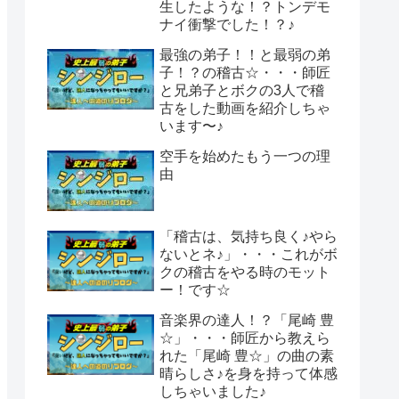
生したような！？トンデモ
ナイ衝撃でした！？♪
最強の弟子！！と最弱の弟
子！？の稽古☆・・・師匠
と兄弟子とボクの3人で稽
古をした動画を紹介しちゃ
います〜♪
空手を始めたもう一つの理
由
「稽古は、気持ち良く♪やら
ないとネ♪」・・・これがボ
クの稽古をやる時のモット
ー！です☆
音楽界の達人！？「尾崎 豊
☆」・・・師匠から教えら
れた「尾崎 豊☆」の曲の素
晴らしさ♪を身を持って体感
しちゃいました♪