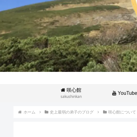
咲心館
YouTub
sakushinkan
ホーム
史上最弱の弟子のブログ
咲心館について