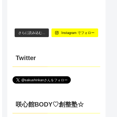
さらに読み込む...
Instagram でフォロー
Twitter
咲心館BODY♡創整塾☆