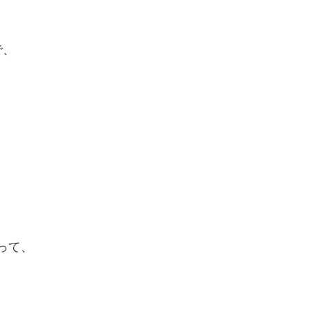
で、
って、