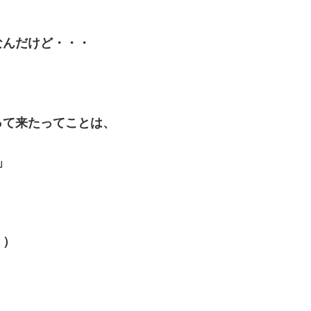
なんだけど・・・
って来たってことは、
」
？）