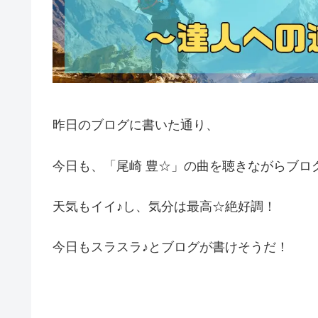
昨日のブログに書いた通り、
今日も、「尾崎 豊☆」の曲を聴きながらブロ
天気もイイ♪し、気分は最高☆絶好調！
今日もスラスラ♪とブログが書けそうだ！