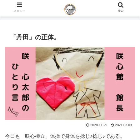
ホーム
咲心館 館長 咲 心太郎のひとり言 blog
メニュー
検索
「丹田」の正体。
2020.11.29
2021.03.03
今日も「咲心棒☆」体操で身体を捻じ♪捻じ♪である。