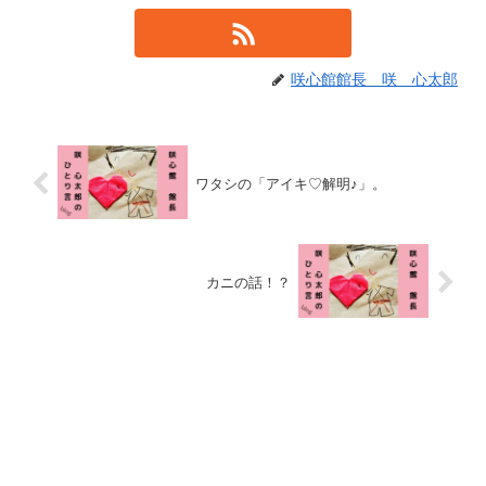
咲心館館長 咲 心太郎
ワタシの「アイキ♡解明♪」。
カニの話！？