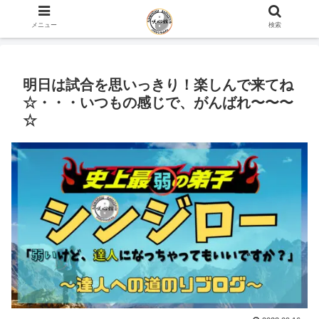
ホーム
史上最弱の弟子のブログ
咲心館について
メニュー
検索
明日は試合を思いっきり！楽しんで来てね
☆・・・いつもの感じで、がんばれ〜〜〜
☆