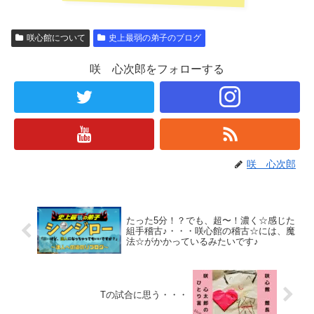
咲心館について
史上最弱の弟子のブログ
咲 心次郎をフォローする
咲 心次郎
たった5分！？でも、超〜！濃く☆感じた
組手稽古♪・・・咲心館の稽古☆には、魔
法☆がかかっているみたいです♪
Tの試合に思う・・・