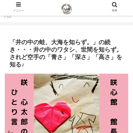
ホーム
咲心館 館長 咲 心太郎のひとり言 blog
心
メニュー
検索
の話
「井の中の蛙、大海を知らず。」の続
き・・・井の中のワタシ、世間を知らず。
されど空手の「青さ」「深さ」「高さ」を
知る♪