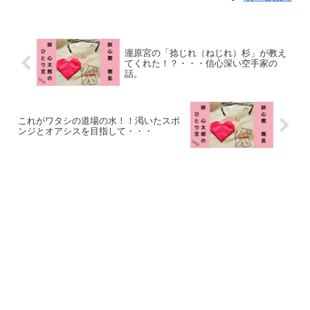
瀧原宮の「捻じれ（ねじれ）杉」が教え
てくれた！？・・・信心深い空手家の
話。
これがワタシの道場の水！！渇いたスポ
ンジとオアシスを目指して・・・