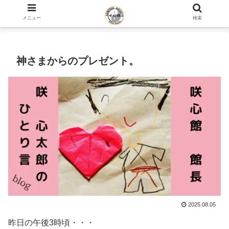
ホーム
咲心館 館長 咲 心太郎のひとり言 blog
メニュー
検索
神さまからのプレゼント。
2025.08.05
昨日の午後3時頃・・・