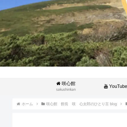
咲心館
YouTub
sakushinkan
ホーム
咲心館 館長 咲 心太郎のひとり言 blog