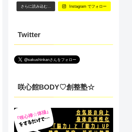
さらに読み込む...
Instagram でフォロー
Twitter
咲心館BODY♡創整塾☆