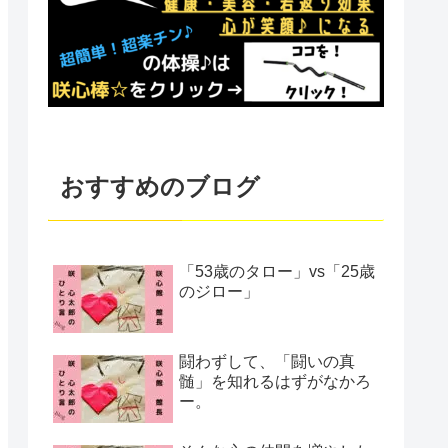
おすすめのブログ
「53歳のタロー」vs「25歳
のジロー」
闘わずして、「闘いの真
髄」を知れるはずがなかろ
ー。