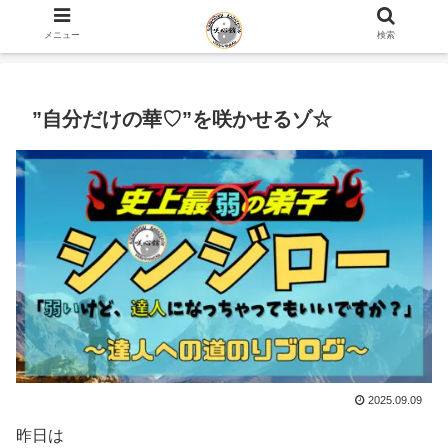
ホーム
史上最弱の弟子のブログ
メニュー
検索
”自分だけの華♡”を咲かせるゾ☆
2025.09.09
昨日は