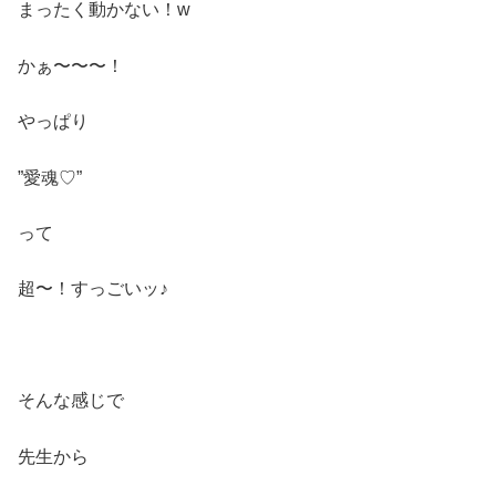
まったく動かない！w
かぁ〜〜〜！
やっぱり
”愛魂♡”
って
超〜！すっごいッ♪
そんな感じで
先生から