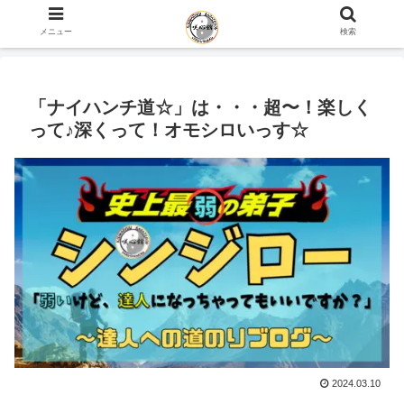
ホーム
史上最弱の弟子のブログ
咲心館について
メニュー
検索
「ナイハンチ道☆」は・・・超〜！楽しく
って♪深くって！オモシロいっす☆
2024.03.10