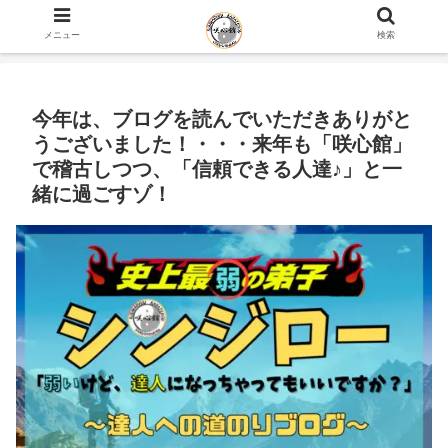
ホーム
史上最弱の弟子のブログ
咲心館について
メニュー
検索
今年は、ブログを読んでいただきありがと
うございました！・・・来年も「咲心館」
で稽古しつつ、「信頼できる人達♪」と一
緒に過ごすゾ！