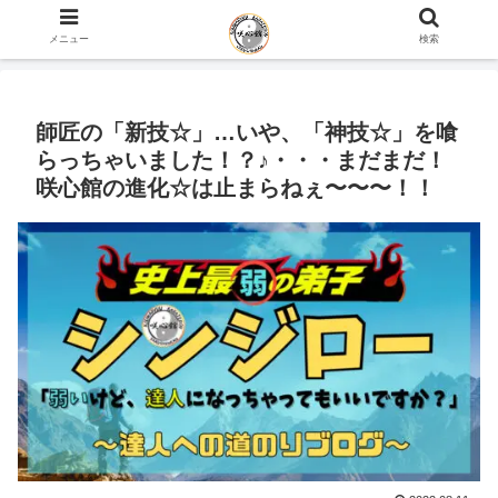
ホーム
史上最弱の弟子のブログ
身体の話
メニュー
検索
師匠の「新技☆」…いや、「神技☆」を喰
らっちゃいました！？♪・・・まだまだ！
咲心館の進化☆は止まらねぇ〜〜〜！！