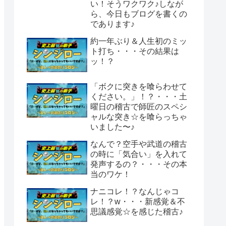
い！そうワクワク♪しなが
ら、今日もブログを書くの
であります♪
約一年ぶり＆人生初のミッ
ト打ち・・・その結果は
ッ！？
「ボクに突きを喰らわせて
ください。」！？・・・土
曜日の稽古で師匠のスペシ
ャルな突き☆を喰らっちゃ
いました〜♪
なんで？空手や武道の稽古
の時に「気合い」を入れて
発声するの？・・・その本
当のワケ！
ナニコレ！？なんじゃコ
レ！？w・・・新感覚＆不
思議感覚☆を感じた稽古♪