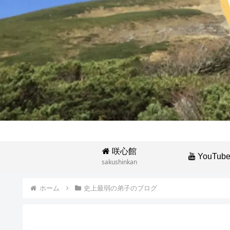
咲心館
YouTub
sakushinkan
ホーム
史上最弱の弟子のブログ