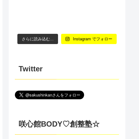
さらに読み込む...
Instagram でフォロー
Twitter
咲心館BODY♡創整塾☆