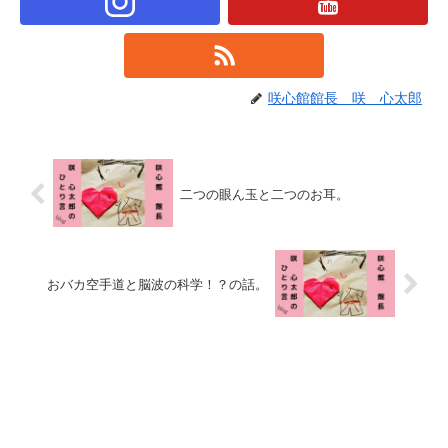
咲心館館長 咲 心太郎
二つの眼ん玉と二つのお耳。
おバカ空手道と脳波の科学！？の話。