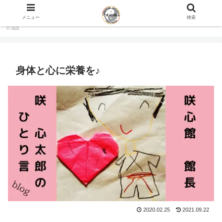
ホーム
咲心館 館長 咲 心太郎のひとり言 blog
心
メニュー
検索
の話
身体と心に栄養を♪
2020.02.25
2021.09.22