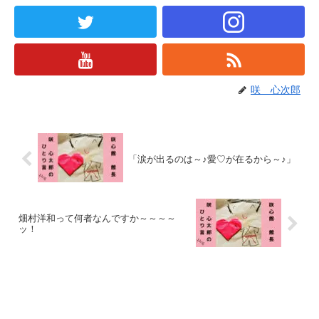
咲 心次郎
「涙が出るのは～♪愛♡が在るから～♪」
畑村洋和って何者なんですか～～～～
ッ！