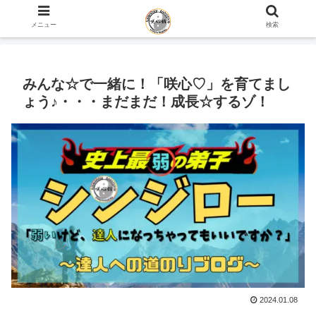
ホーム
史上最弱の弟子のブログ
咲心館について
メニュー
検索
みんな☆で一緒に！「咲心♡」を育てまし
ょう♪・・・まだまだ！成長☆するゾ！
2024.01.08