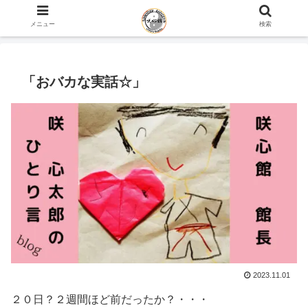
ホーム
咲心館 館長 咲 心太郎のひとり言 blog
メニュー
検索
「おバカな実話☆」
2023.11.01
２０日？２週間ほど前だったか？・・・