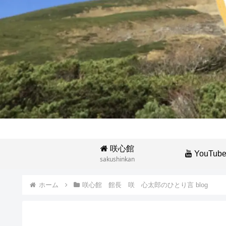
咲心館
YouTub
sakushinkan
ホーム
咲心館 館長 咲 心太郎のひとり言 blog