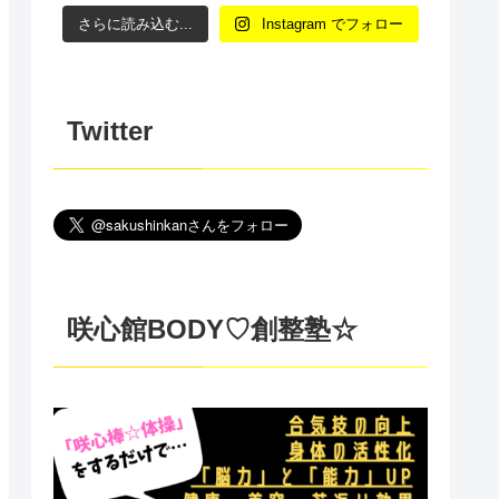
さらに読み込む...
Instagram でフォロー
Twitter
咲心館BODY♡創整塾☆