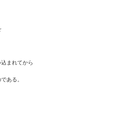
を
い込まれてから
のである。