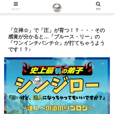
ホーム
史上最弱の弟子のブログ
メニュー
検索
「立禅☆」で「圧」が育つ！？・・・その
感覚が分かると…「ブルース・リー」の
「ワンインチパンチ☆」が打てちゃうよう
です！？♪