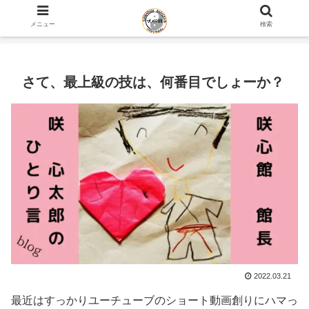
ホーム
咲心館 館長 咲 心太郎のひとり言 blog
メニュー
検索
さて、最上級の技は、何番目でしょーか？
2022.03.21
最近はすっかりユーチューブのショート動画創りにハマっ