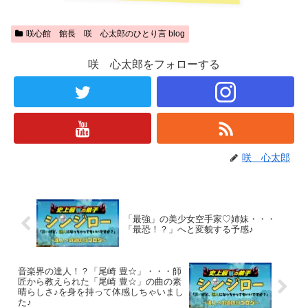
咲心館 館長 咲 心太郎のひとり言 blog
咲 心太郎をフォローする
咲 心太郎
「最強」の美少女空手家♡姉妹・・・
「最恐！？」へと変貌する予感♪
音楽界の達人！？「尾崎 豊☆」・・・師
匠から教えられた「尾崎 豊☆」の曲の素
晴らしさ♪を身を持って体感しちゃいまし
た♪