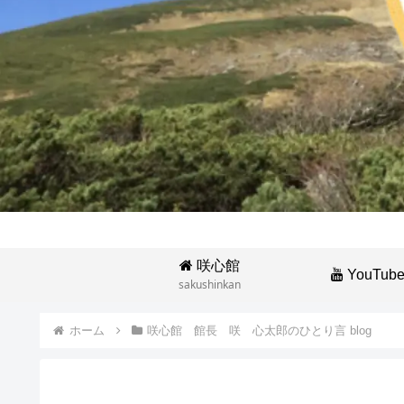
咲心館
YouTub
sakushinkan
ホーム
咲心館 館長 咲 心太郎のひとり言 blog