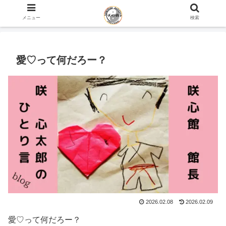
ホーム
咲心館 館長 咲 心太郎のひとり言 blog
メニュー
検索
愛♡って何だろー？
2026.02.08
2026.02.09
愛♡って何だろー？