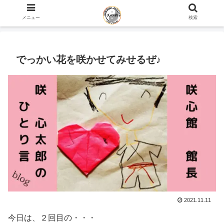
ホーム
咲心館 館長 咲 心太郎のひとり言 blog
メニュー
検索
でっかい花を咲かせてみせるぜ♪
2021.11.11
今日は、２回目の・・・