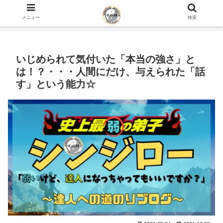
ホーム
史上最弱の弟子のブログ
心の話
メニュー
検索
いじめられて気付いた「本当の強さ」と
は！？・・・人間にだけ、与えられた「話
す」という能力☆