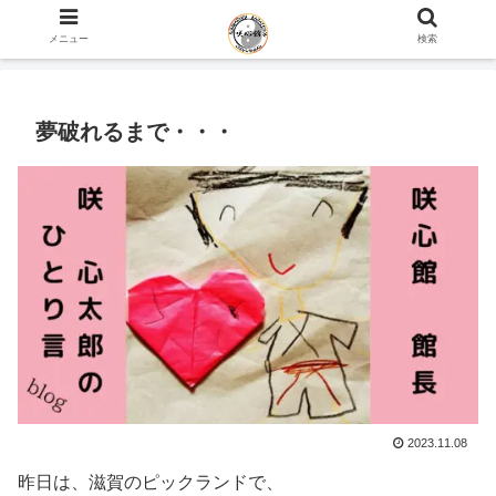
ホーム
咲心館 館長 咲 心太郎のひとり言 blog
メニュー
検索
夢破れるまで・・・
2023.11.08
昨日は、滋賀のピックランドで、