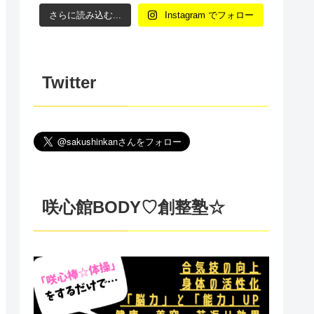
さらに読み込む...
Instagram でフォロー
Twitter
咲心館BODY♡創整塾☆