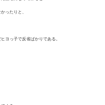
なかったりと、
。
だヒヨっ子で反省ばかりである。