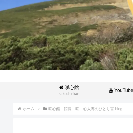
咲心館
YouTub
sakushinkan
ホーム
咲心館 館長 咲 心太郎のひとり言 blog