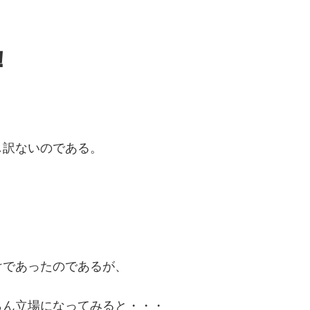
！
し訳ないのである。
けであったのであるが、
らん立場になってみると・・・