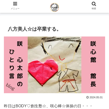
ホーム
咲心館 館長 咲 心太郎のひとり言 blog
メニュー
検索
八方美人☆は卒業する。
2024.05.01
昨日はBODY♡創生塾☆、咲心棒☆体操の日・・・