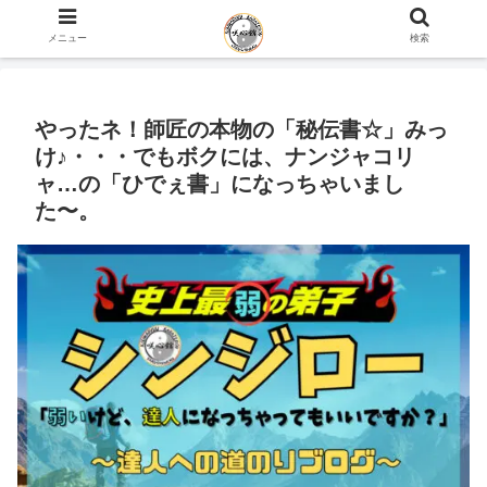
ホーム
史上最弱の弟子のブログ
心の話
メニュー
検索
やったネ！師匠の本物の「秘伝書☆」みっ
け♪・・・でもボクには、ナンジャコリ
ャ…の「ひでぇ書」になっちゃいまし
た〜。