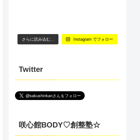
さらに読み込む...
Instagram でフォロー
Twitter
咲心館BODY♡創整塾☆