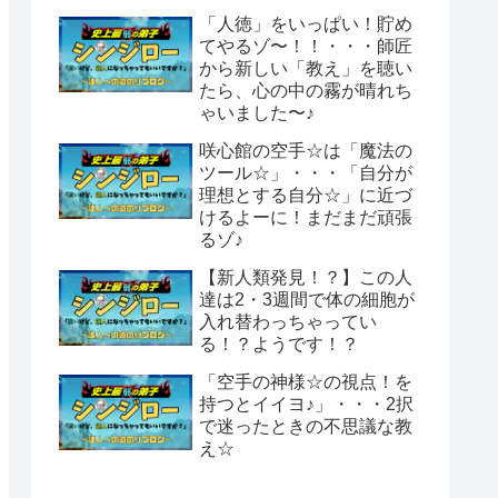
「人徳」をいっぱい！貯め
てやるゾ〜！！・・・師匠
から新しい「教え」を聴い
たら、心の中の霧が晴れち
ゃいました〜♪
咲心館の空手☆は「魔法の
ツール☆」・・・「自分が
理想とする自分☆」に近づ
けるよーに！まだまだ頑張
るゾ♪
【新人類発見！？】この人
達は2・3週間で体の細胞が
入れ替わっちゃってい
る！？ようです！？
「空手の神様☆の視点！を
持つとイイヨ♪」・・・2択
で迷ったときの不思議な教
え☆