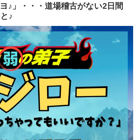
ヨ♪」・・・道場稽古がない2日間
と♪