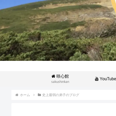
咲心館
YouTub
sakushinkan
ホーム
史上最弱の弟子のブログ