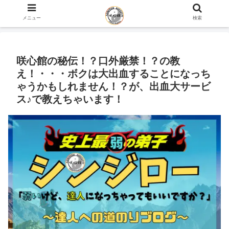
ホーム
史上最弱の弟子のブログ
メニュー
検索
咲心館の秘伝！？口外厳禁！？の教
え！・・・ボクは大出血することになっち
ゃうかもしれません！？が、出血大サービ
ス♪で教えちゃいます！