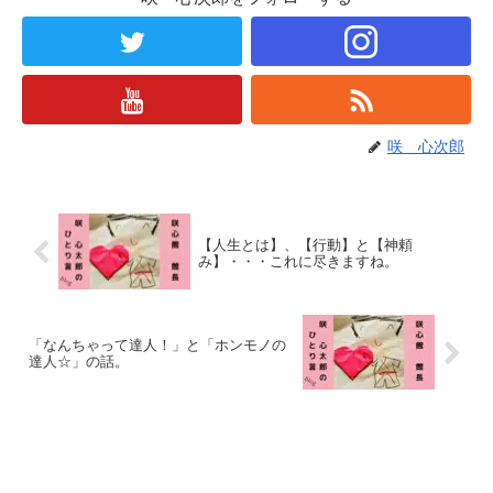
咲 心次郎
【人生とは】、【行動】と【神頼
み】・・・これに尽きますね。
「なんちゃって達人！」と「ホンモノの
達人☆」の話。