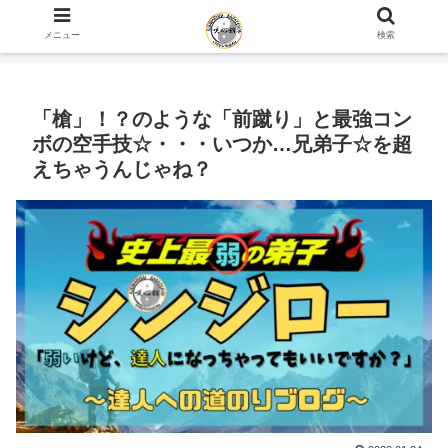
ホーム
史上最弱の弟子のブログ
メニュー
検索
「槍」！？のような「前蹴り」と最強コン
ボの空手技☆・・・いつか…兄弟子☆を超
えちゃうんじゃね？