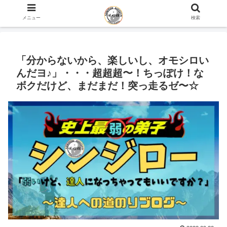
ホーム
史上最弱の弟子のブログ
心の話
メニュー
検索
「分からないから、楽しいし、オモシロい
んだヨ♪」・・・超超超〜！ちっぽけ！な
ボクだけど、まだまだ！突っ走るゼ〜☆