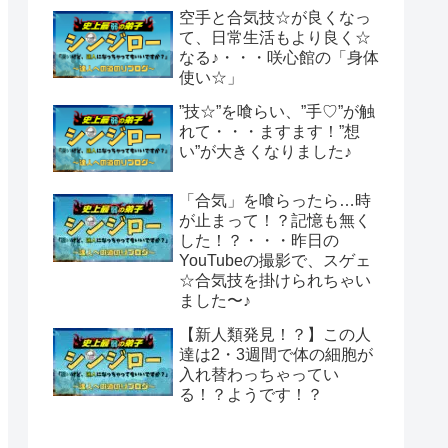
空手と合気技☆が良くなっ
て、日常生活もより良く☆
なる♪・・・咲心館の「身体
使い☆」
”技☆”を喰らい、”手♡”が触
れて・・・ますます！”想
い”が大きくなりました♪
「合気」を喰らったら…時
が止まって！？記憶も無く
した！？・・・昨日の
YouTubeの撮影で、スゲェ
☆合気技を掛けられちゃい
ました〜♪
【新人類発見！？】この人
達は2・3週間で体の細胞が
入れ替わっちゃってい
る！？ようです！？