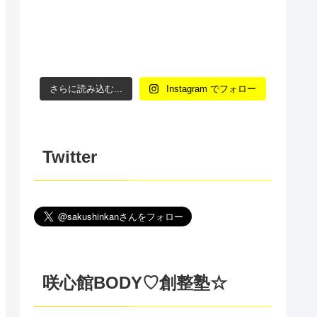
さらに読み込む...
Instagram でフォロー
Twitter
咲心館BODY♡創整塾☆