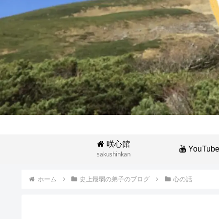
咲心館
YouTub
sakushinkan
ホーム
史上最弱の弟子のブログ
心の話